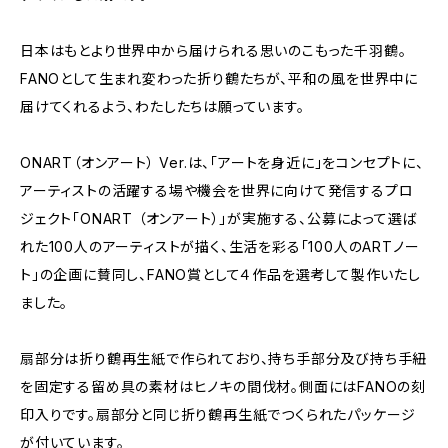
日本はもとより世界中から届けられる思いのこもった千羽鶴。
FANOとして生まれ変わった折り鶴たちが、平和の風を世界中に
届けてくれるよう、わたしたちは願っています。
ONART（オンアート） Ver.は、「アートを身近に」をコンセプトに、
アーティストの活躍する場や機会を世界に向けて発信するプロ
ジェクト「ONART （オンアート）」が実施する、公募によって選ば
れた100人のアーティストが描く、生活を彩る「100人のARTノー
ト」の企画に賛同し、FANO賞として４作品を選考して製作いたし
ました。
扇部分は折り鶴再生紙で作られており、持ち手部分及び持ち手紐
を固定する留め具の素材はヒノキの間伐材。側面にはFANOの刻
印入りです。扇部分と同じ折り鶴再生紙でつくられたパッケージ
が付いています。