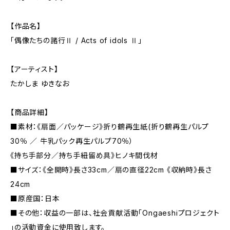
【作品名】
「偶像たちの諸行Ⅱ / Acts of idols Ⅱ」
【アーティスト】
たかしま ゆきなお
【商品詳細】
■素材：《扇面／パッケージ》折り鶴再生紙(折り鶴再生パルプ
30％ ／ 牛乳パック再生パルプ70％）
《持ち手部分／持ち手紐留め具》ヒノキ間伐材
■サイズ：《全開時》長さ33cm／扇の直径22cm 《収納時》長さ
24cm
■原産国：日本
■その他：収益の一部は、社会貢献活動「Ongaeshiプロジェクト
」の活動資金に使用致します。