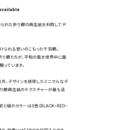
available
に贈られた折り鶴の再生紙を利用してデ
けられる思いのこもった千羽鶴。
た折り鶴たちが、平和の風を世界中に届
願っています。
以外、デザインを排除したミニマルなデ
」。折り鶴再生紙のテクスチャーが最も活
と紐のカラーは3色（BLACK・RED・