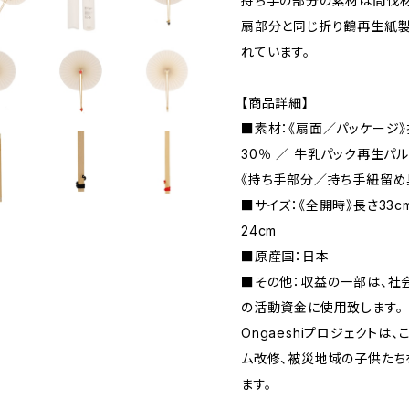
持ち手の部分の素材は間伐材
扇部分と同じ折り鶴再生紙製
れています。
【商品詳細】
■素材：《扇面／パッケージ
30％ ／ 牛乳パック再生パル
《持ち手部分／持ち手紐留
■サイズ：《全開時》長さ33c
24cm
■原産国：日本
■その他：収益の一部は、社会貢
の活動資金に使用致します。
Ongaeshiプロジェクト
ム改修、被災地域の子供たち
ます。