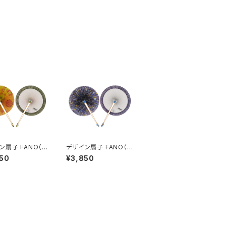
ン扇子 FANO（フ
デザイン扇子 FANO（フ
）オンアートバー
ァーノ）オンアートバー
50
¥3,850
 小楠 アキコ
ジョン たかしま ゆきな
お