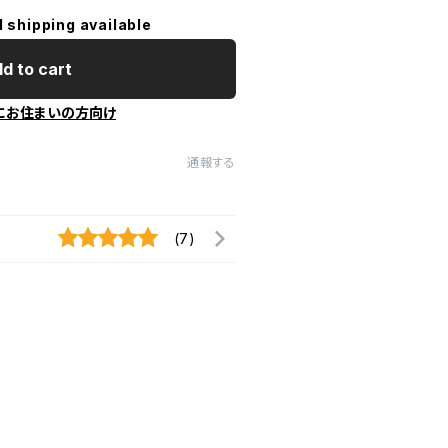
l shipping available
d to cart
にお住まいの方向け
通報する
(7)