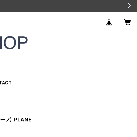
TACT
ーノ） PLANE