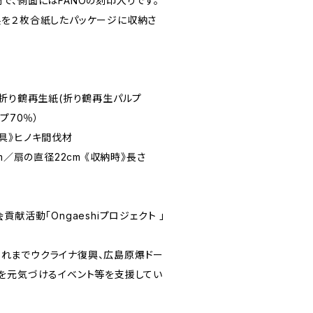
で、側面にはFANOの刻印入りです。
を２枚合紙したパッケージに収納さ
》折り鶴再生紙(折り鶴再生パルプ
プ70％）
め具》ヒノキ間伐材
m／扇の直径22cm 《収納時》長さ
献活動「Ongaeshiプロジェクト 」
は、これまでウクライナ復興、広島原爆ドー
を元気づけるイベント等を支援してい