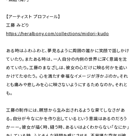
【アーティスト プロフィール】
工藤 みどり
https://heralbony.com/collections/midori-kudo
ある時はふわふわと、夢見るように周囲の誰かに笑顔で話しかけ
ていたり。またある時は、一人自分の内側の世界に深く意識を沈
めていたり。工藤のまなざしは、彼女の心だけに映る何かを追い
かけてたゆたう。 心を満たす幸福なイメージが浮かぶのか。それ
とも痛みや悲しみを心に映さないようにするためなのか。それと
も。
工藤の制作には、瞑想から生み出されるような果てしなさがあ
る。自分が今なにかを作り出しているという意識はあるのだろう
かーー。彼女が描く時、縫う時、あるいはよくわからない「なにか」
をしている時。ふとそんな疑問を感じさせる、不思議な空気が彼