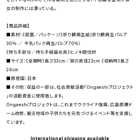
女の制作には漂っている。
【商品詳細】
■素材：《扇面／パッケージ》折り鶴再生紙(折り鶴再生パルプ
30％ ／ 牛乳パック再生パルプ70％）
《持ち手部分／持ち手紐留め具》ヒノキ間伐材
■サイズ：《全開時》長さ33cm／扇の直径22cm 《収納時》長さ
24cm
■原産国：日本
■その他：収益の一部は、社会貢献活動「Ongaeshiプロジェクト
」の活動資金に使用致します。
Ongaeshiプロジェクトは、これまでウクライナ復興、広島原爆ド
ーム改修、被災地域の子供たちを元気づけるイベント等を支援し
ています。
International shipping available