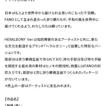
日本はもとより世界中から届けられる思いのこもった千羽鶴。
FANOとして生まれ変わった折り鶴たちが、平和の風を世界中に
届けてくれるよう、わたしたちは願っています。
HERALBONY Ver.は知的障害のあるアーティストと共に、新た
な文化を創造するブランド「ヘラルボニー」と協業した特別なバー
ションです。
扇部分は折り鶴再生紙で作られており、持ち手部分及び持ち手紐
を固定する留め具の素材はヒノキの間伐材。側面にはFANOの刻
印入りです。扇部分と同じ折り鶴再生紙でつくられたパッケージ
が付いています。
＊売上の一部はアーティストに支払われます。
【作品名】
「無題（青）」